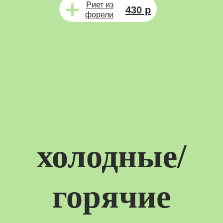
Риет из
430 р
форели
холодные/
горячие