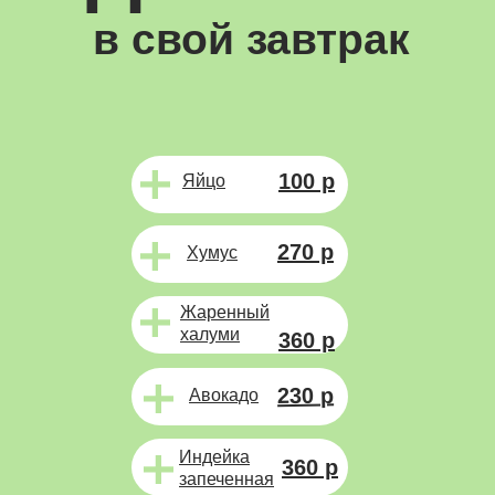
в свой завтрак
100 р
Яйцо
270 р
Хумус
Жаренный
халуми
360 р
230 р
Авокадо
Индейка
360 р
запеченная