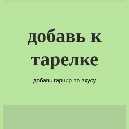
добавь к
тарелке
ЗАВТРАКИ
ТАРЕЛКИ
ДЕСЕРТЫ БЕЗ
САЛАТЫ
НАПИТКИ
добавь гарнир по вкусу
САХАРА